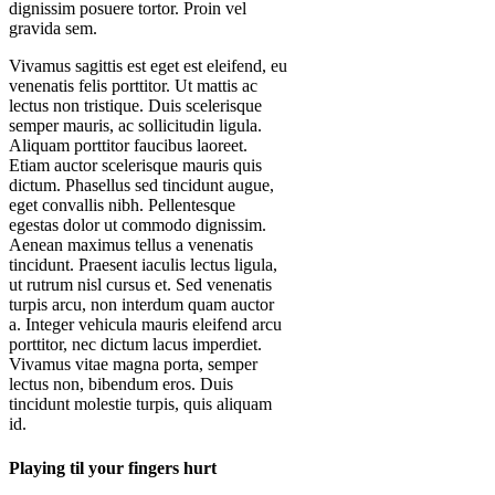
dignissim posuere tortor. Proin vel
gravida sem.
Vivamus sagittis est eget est eleifend, eu
venenatis felis porttitor. Ut mattis ac
lectus non tristique. Duis scelerisque
semper mauris, ac sollicitudin ligula.
Aliquam porttitor faucibus laoreet.
Etiam auctor scelerisque mauris quis
dictum. Phasellus sed tincidunt augue,
eget convallis nibh. Pellentesque
egestas dolor ut commodo dignissim.
Aenean maximus tellus a venenatis
tincidunt. Praesent iaculis lectus ligula,
ut rutrum nisl cursus et. Sed venenatis
turpis arcu, non interdum quam auctor
a. Integer vehicula mauris eleifend arcu
porttitor, nec dictum lacus imperdiet.
Vivamus vitae magna porta, semper
lectus non, bibendum eros. Duis
tincidunt molestie turpis, quis aliquam
id.
Playing til your fingers hurt