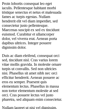
Proin lobortis consequat leo eget
iaculis. Pellentesque habitant morbi
tristique senectus et netus et malesuada
fames ac turpis egestas. Nullam
hendrerit elit vel diam imperdiet, sed
consectetur justo pellentesque.
Maecenas suscipit ex sed ex tincidunt
euismod. Curabitur et ullamcorper
dolor, vel viverra erat. Aenean porta
dapibus ultrices. Integer posuere
dignissim dolor.
Duis ac diam eleifend, consequat orci
sed, tincidunt nisl. Cras varius lorem
vitae mollis gravida. In molestie ornare
turpis ut convallis. Sed non ultricies
nisi. Phasellus sit amet nibh nec orci
efficitur hendrerit. Aenean posuere ac
eros eu semper. Praesent quis
elementum lectus. Phasellus in massa
non tortor elementum molestie at sed
orci. Cras posuere lectus vel justo
pharetra, sed aliquam enim consectetur.
Nullam laoreet ut nisi vel dignissim.