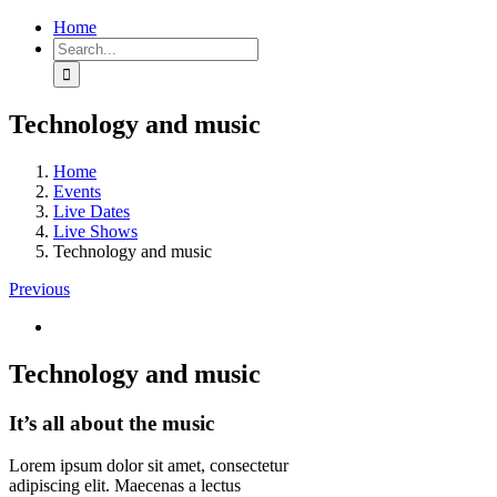
Skip
Home
to
Search
content
for:
Technology and music
Home
Events
Live Dates
Live Shows
Technology and music
Previous
View
Larger
Image
Technology and music
It’s all about the music
Lorem ipsum dolor sit amet, consectetur
adipiscing elit. Maecenas a lectus