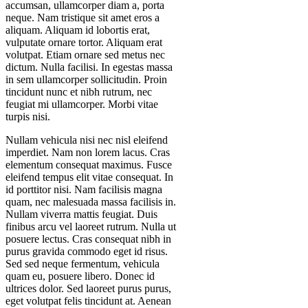
accumsan, ullamcorper diam a, porta
neque. Nam tristique sit amet eros a
aliquam. Aliquam id lobortis erat,
vulputate ornare tortor. Aliquam erat
volutpat. Etiam ornare sed metus nec
dictum. Nulla facilisi. In egestas massa
in sem ullamcorper sollicitudin. Proin
tincidunt nunc et nibh rutrum, nec
feugiat mi ullamcorper. Morbi vitae
turpis nisi.
Nullam vehicula nisi nec nisl eleifend
imperdiet. Nam non lorem lacus. Cras
elementum consequat maximus. Fusce
eleifend tempus elit vitae consequat. In
id porttitor nisi. Nam facilisis magna
quam, nec malesuada massa facilisis in.
Nullam viverra mattis feugiat. Duis
finibus arcu vel laoreet rutrum. Nulla ut
posuere lectus. Cras consequat nibh in
purus gravida commodo eget id risus.
Sed sed neque fermentum, vehicula
quam eu, posuere libero. Donec id
ultrices dolor. Sed laoreet purus purus,
eget volutpat felis tincidunt at. Aenean